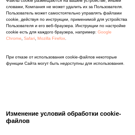
Файлы cookie размещаются на вашем устройстве, иными
словами, Компания не может удалить их за Пользователя.
ОТПРАВИТЬ
Пользователь может самостоятельно управлять файлами
cookie, действуя по инструкции, применимой для устройства
Пользователя и его веб-браузера. Инструкции по настройке
cookie есть для каждого браузера, например:
Google
Chrome
,
Safari
,
Mozilla Firefox
.
При отказе от использования cookie-файлов некоторые
функции Сайта могут быть недоступны для использования.
Телефон:
+7 (861) 207-13-96
Email:
sale@kortis-it.ru
Изменение условий обработки cookie-
Сайт:
файлов
kortis-it.ru