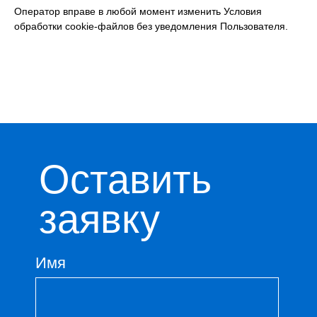
Оператор вправе в любой момент изменить Условия
© ООО «КОРТИС Технологии»
Политика конфиденциальности
обработки cookie-файлов без уведомления Пользователя.
2025. Все права защищены
Политика в сфере персональных
Дизайн
и
разработка сайта
—
данных
Текарт
.