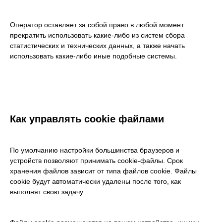
Имя
Оператор оставляет за собой право в любой момент
прекратить использовать какие-либо из систем сбора
статистических и технических данных, а также начать
Организация
использовать какие-либо иные подобные системы.
Email
Как управлять cookie файлами
Телефон
По умолчанию настройки большинства браузеров и
устройств позволяют принимать cookie-файлы. Срок
+7
хранения файлов зависит от типа файлов cookie. Файлы
cookie будут автоматически удалены после того, как
Согласен с
обработкой
выполнят свою задачу.
персональных данных
.
Ознакомлен с
Политикой
конфиденциальности